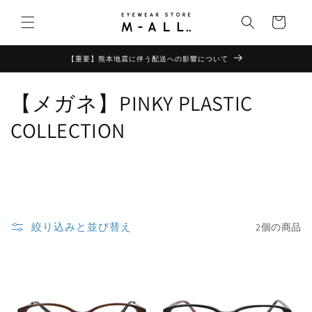
コンテ
カ
ンツに
ー
進む
ト
【重要】熊本地震に伴う配送への影響について
コ
【メガネ】PINKY PLASTIC
レ
COLLECTION
ク
シ
ョ
絞り込みと並び替え
2個の商品
ン
: