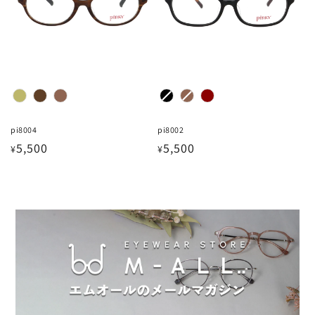
カラー
カラー
pi8004
pi8002
通
通
5,500
5,500
¥
¥
常
常
価
価
格
格